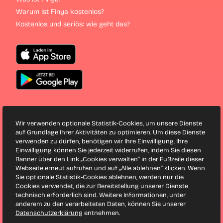
Warum ist Finya kostenlos?
Kostenlos und seriös: wie geht das?
Weitere Infos
Wir verwenden optionale Statistik-Cookies, um unsere Dienste
Blog
auf Grundlage Ihrer Aktivitäten zu optimieren. Um diese Dienste
verwenden zu dürfen, benötigen wir Ihre Einwilligung. Ihre
Singles
Einwilligung können Sie jederzeit widerrufen, indem Sie diesen
Singles in Wien
Banner über den Link „Cookies verwalten“ in der Fußzeile dieser
Webseite erneut aufrufen und auf „Alle ablehnen“ klicken. Wenn
Sie optionale Statistik-Cookies ablehnen, werden nur die
Finya bei Facebook
Cookies verwendet, die zur Bereitstellung unserer Dienste
Finya bei Twitter
technisch erforderlich sind. Weitere Informationen, unter
anderem zu den verarbeiteten Daten, können Sie unserer
Datenschutzerklärung
entnehmen.
Seitenanfang