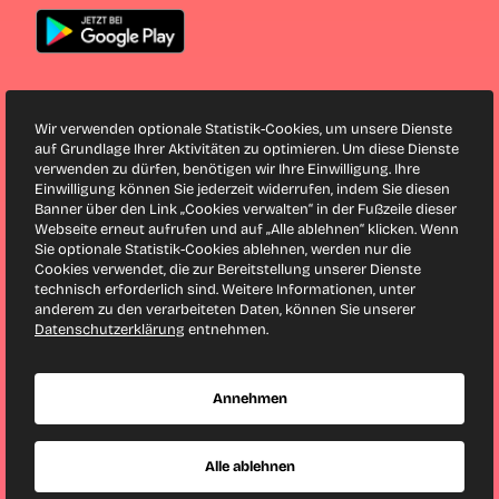
Weitere Infos
Wir verwenden optionale Statistik-Cookies, um unsere Dienste
Blog
auf Grundlage Ihrer Aktivitäten zu optimieren. Um diese Dienste
verwenden zu dürfen, benötigen wir Ihre Einwilligung. Ihre
Singles
Einwilligung können Sie jederzeit widerrufen, indem Sie diesen
Singles in Wien
Banner über den Link „Cookies verwalten“ in der Fußzeile dieser
Webseite erneut aufrufen und auf „Alle ablehnen“ klicken. Wenn
Sie optionale Statistik-Cookies ablehnen, werden nur die
Finya bei Facebook
Cookies verwendet, die zur Bereitstellung unserer Dienste
Finya bei Twitter
technisch erforderlich sind. Weitere Informationen, unter
anderem zu den verarbeiteten Daten, können Sie unserer
Datenschutzerklärung
entnehmen.
Seitenanfang
Annehmen
Copyright © 2001-2026 Finya GmbH & Co. KG. Alle Rechte
vorbehalten.
Alle ablehnen
Hand-crafted with 💛 in Hamburg.